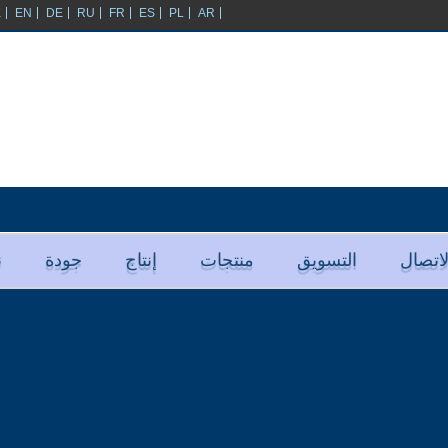
K
EN
DE
RU
FR
ES
PL
AR
اتصال
ﺍﻟﺘﺴﻮﻳﻖ
منتجات
إنتاج
جودة
ﻧ