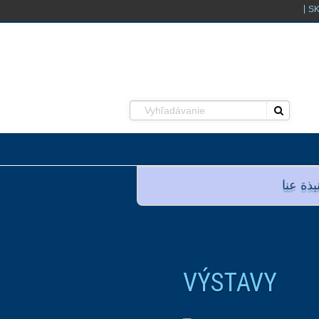
S
ﺒﺬﺓ ﻋﻨﺎ
VÝSTAVY