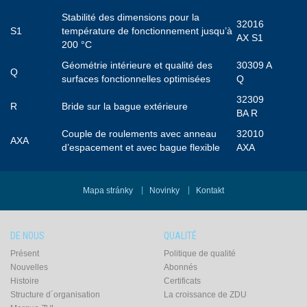
Stabilité des dimensions pour la
32016
S1
température de fonctionnement jusqu’à
AX S1
200 °C
Géométrie intérieure et qualité des
30309 A
Q
surfaces fonctionnelles optimisées
Q
32309
R
Bride sur la bague extérieure
BA R
Couple de roulements avec anneau
32010
AXA
d’espacement et avec bague flexible
AXA
Mapa stránky
Novinky
Kontakt
DE NOUS
QUALITÉ
Présent
Politique de qualité
Nouvelles
Abonnés
Histoire
Certificats
Structure d´organisation
La croissance de ZDU