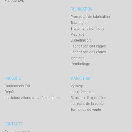
Marque ZVL
FABRICATION
Processus de fabrication
Tournage
Traitement thermique
Meulage
Superfinition
Fabrication des cages
Fabrication des cônes
Montage
L’emballage
PRODUITS
MARKETING
Roulements ZVL
Výstavy
Dépôt
Les references
Les informations complémentaires
Structure d'exportation
Les parts de la vente
Territoires de vente
CONTACTS
Ako nás nájdete