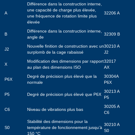
Différence dans la construction interne,
une capacité de charge plus élevée,
A
32206 A
une fréquence de rotation limite plus
élevée
Différence dans la construction interne,
B
32309 B
angle de
Nouvelle finition de construction avec un
30210 A
J2
surplomb de la cage rabaissé
J2
Modification des dimensions par rapport
32017
X
au plan des dimensions ISO
AX
Degré de précision plus élevé que la
30304A
P6X
normale
P6X
30213 A
P5
Degré de précision plus élevé que P6X
P5
30205 A
C6
Niveau de vibrations plus bas
C6
Stabilité des dimensions pour la
30210 A
S0
température de fonctionnement jusqu’à
S0
150 °C