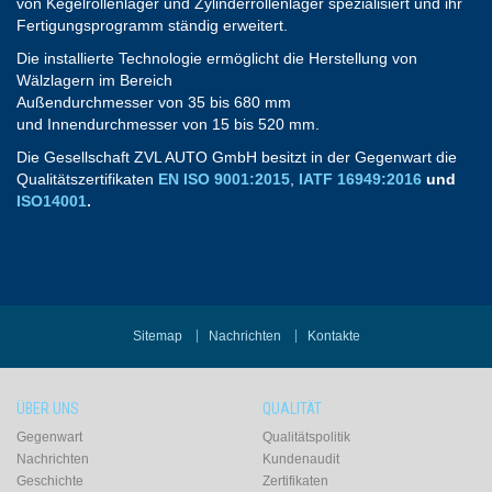
von Kegelrollenlager und Zylinderrollenlager spezialisiert und ihr
Fertigungsprogramm ständig erweitert.
Die installierte Technologie ermöglicht die Herstellung von
Wälzlagern im Bereich
Außendurchmesser von 35 bis 680 mm
und Innendurchmesser von 15 bis 520 mm.
Die Gesellschaft ZVL AUTO GmbH besitzt in der Gegenwart die
Qualitätszertifikaten
EN ISO 9001:2015
,
IATF 16949:2016
und
ISO14001
.
Sitemap
Nachrichten
Kontakte
ÜBER UNS
QUALITÄT
Gegenwart
Qualitätspolitik
Nachrichten
Kundenaudit
Geschichte
Zertifikaten