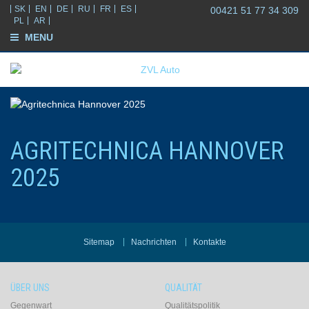
SK
EN
DE
RU
FR
ES
00421 51 77 34 309
PL
AR
MENU
AGRITECHNICA HANNOVER
2025
Sitemap
Nachrichten
Kontakte
ÜBER UNS
QUALITÄT
Gegenwart
Qualitätspolitik