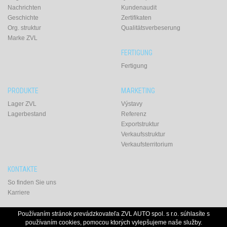
Nachrichten
Kundenaudit
Geschichte
Zertifikaten
Org. struktur
Qualitätsverbeserung
Marke ZVL
FERTIGUNG
Fertigung
PRODUKTE
MARKETING
Lager ZVL
Výstavy
Lagerbestand
Referenz
Exportstruktur
Verkaufsstruktur
Verkaufsterritorium
KONTAKTE
So finden Sie uns
Karriere
Používaním stránok prevádzkovateľa ZVL AUTO spol. s r.o. súhlasíte s
používaním cookies, pomocou ktorých vylepšujeme naše služby.
ZVL Auto spol s r. o.
Košická ul.
Prešov
© 2016